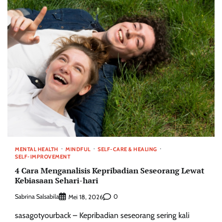
MENTAL HEALTH
MINDFUL
SELF-CARE & HEALING
SELF-IMPROVEMENT
4 Cara Menganalisis Kepribadian Seseorang Lewat
Kebiasaan Sehari-hari
Sabrina Salsabila
0
Mei 18, 2026
sasagotyourback – Kepribadian seseorang sering kali