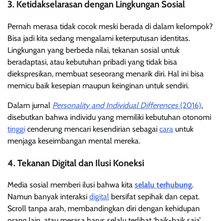
3. Ketidakselarasan dengan Lingkungan Sosial
Pernah merasa tidak cocok meski berada di dalam kelompok?
Bisa jadi kita sedang mengalami keterputusan identitas.
Lingkungan yang berbeda nilai, tekanan sosial untuk
beradaptasi, atau kebutuhan pribadi yang tidak bisa
diekspresikan, membuat seseorang menarik diri. Hal ini bisa
memicu baik kesepian maupun keinginan untuk sendiri.
Dalam jurnal
Personality and Individual Differences
(2016)
,
disebutkan bahwa individu yang memiliki kebutuhan otonomi
tinggi
cenderung mencari kesendirian sebagai
cara
untuk
menjaga keseimbangan mental mereka.
4. Tekanan Digital dan Ilusi Koneksi
Media sosial memberi ilusi bahwa kita
selalu terhubung
.
Namun banyak interaksi
digital
bersifat sepihak dan cepat.
Scroll tanpa arah, membandingkan diri dengan kehidupan
orang lain, atau merasa harus selalu terlihat ‘baik-baik saja’