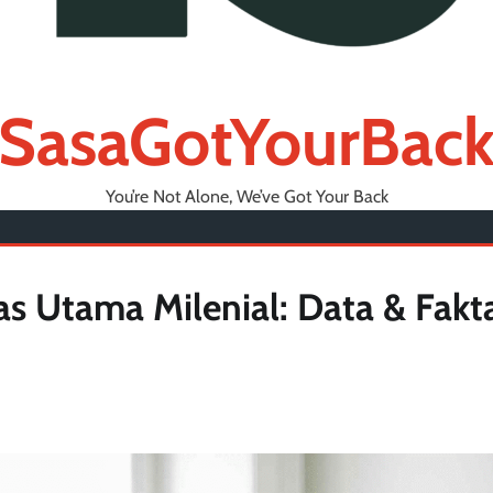
SasaGotYourBac
You’re Not Alone, We’ve Got Your Back
tas Utama Milenial: Data & Fakt