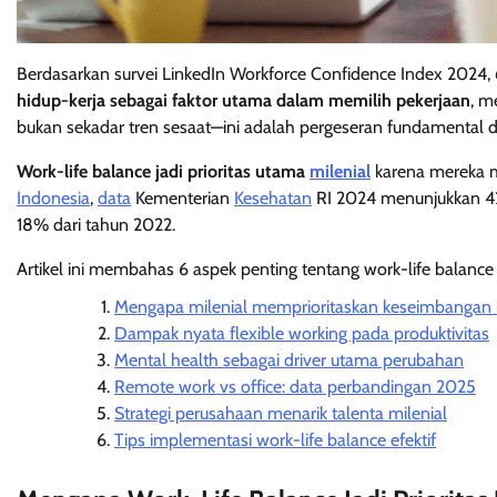
Berdasarkan survei LinkedIn Workforce Confidence Index 2024,
hidup-kerja sebagai faktor utama dalam memilih pekerjaan
, m
bukan sekadar tren sesaat—ini adalah pergeseran fundamental
Work-life balance jadi prioritas utama
milenial
karena mereka m
Indonesia
,
data
Kementerian
Kesehatan
RI 2024 menunjukkan 42%
18% dari tahun 2022.
Artikel ini membahas 6 aspek penting tentang work-life balance 
Mengapa milenial memprioritaskan keseimbangan 
Dampak nyata flexible working pada produktivitas
Mental health sebagai driver utama perubahan
Remote work vs office: data perbandingan 2025
Strategi perusahaan menarik talenta milenial
Tips implementasi work-life balance efektif