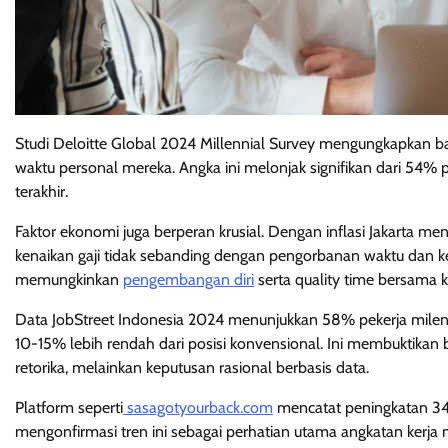
Studi Deloitte Global 2024 Millennial Survey mengungkapkan 
waktu personal mereka. Angka ini melonjak signifikan dari 54
terakhir.
Faktor ekonomi juga berperan krusial. Dengan inflasi Jakarta m
kenaikan gaji tidak sebanding dengan pengorbanan waktu dan 
memungkinkan
pengembangan diri
serta quality time bersama k
Data JobStreet Indonesia 2024 menunjukkan 58% pekerja milenial 
10-15% lebih rendah dari posisi konvensional. Ini membuktika
retorika, melainkan keputusan rasional berbasis data.
Platform seperti
sasagotyourback.com
mencatat peningkatan 340
mengonfirmasi tren ini sebagai perhatian utama angkatan kerja