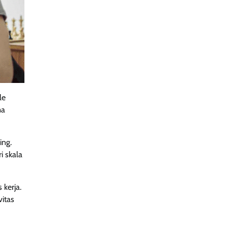
le
ma
ing.
i skala
 kerja.
itas