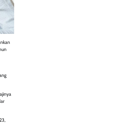
ankan
hun
yang
ajinya
ar
23,