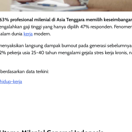
63% profesional milenial di Asia Tenggara memilih keseimbanga
engalahkan gaji tinggi yang hanya dipilih 47% responden. Fenomen
 dalam dunia
kerja
modern.
enyaksikan langsung dampak burnout pada generasi sebelumnya.
 pekerja usia 25-40 tahun mengalami gejala stres kerja kronis, n
berdasarkan data terkini:
hidup-kerja