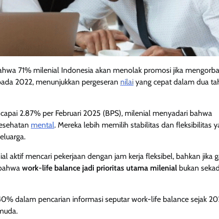
bahwa 71% milenial Indonesia akan menolak promosi jika mengorb
% pada 2022, menunjukkan pergeseran
nilai
yang cepat dalam dua ta
encapai 2.87% per Februari 2025 (BPS), milenial menyadari bahwa
kesehatan
mental
. Mereka lebih memilih stabilitas dan fleksibilitas 
eluarga.
aktif mencari pekerjaan dengan jam kerja fleksibel, bahkan jika g
n bahwa
work-life balance jadi prioritas utama milenial
bukan sekad
% dalam pencarian informasi seputar work-life balance sejak 20
 muda.