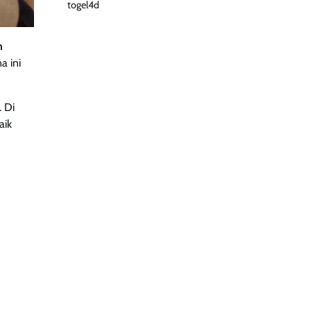
togel4d
n
a ini
 Di
aik